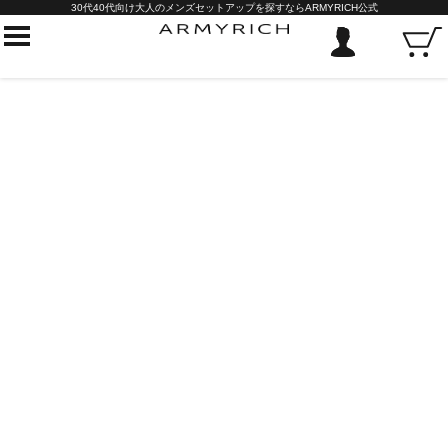
30代40代向け大人のメンズセットアップを探すならARMYRICH公式