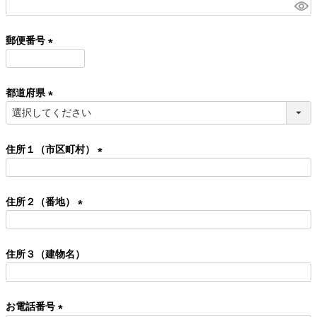
)
(
必
郵便番号
須
)
(
必
都道府県
須
)
(
必
須
住所１（市区町村）
)
(
必
住所２（番地）
須
)
(
必
住所３（建物名）
須
)
お電話番号