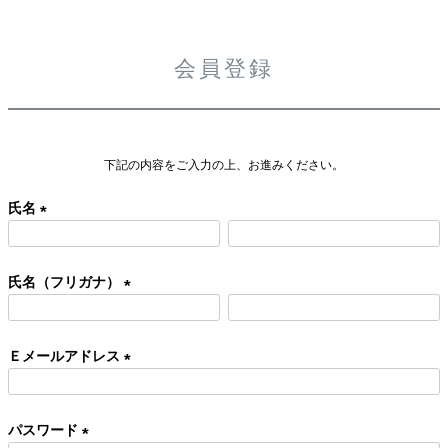
会員登録
下記の内容をご入力の上、お進みください。
氏名
(
必
氏名（フリガナ）
須
)
(
必
Ｅメールアドレス
須
)
(
必
パスワード
須