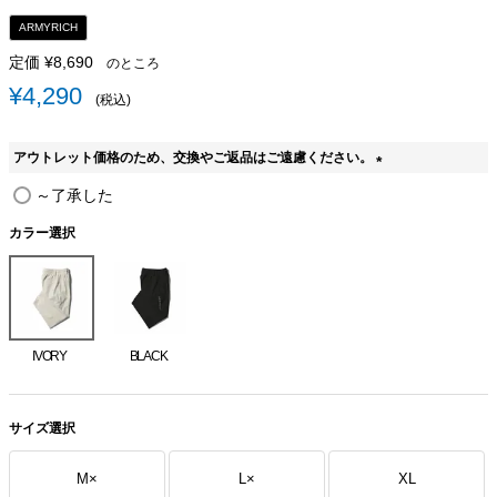
ARMYRICH
定価
¥
8,690
のところ
¥
4,290
税込
アウトレット価格のため、交換やご返品はご遠慮ください。
(
～了承した
必
須
カラー選択
)
IVORY
BLACK
サイズ選択
M
×
L
×
XL