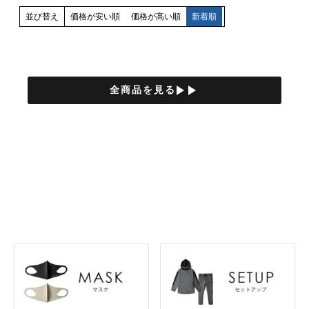
並び替え
価格が安い順
価格が高い順
新着順
play_arrow
play_arrow
全商品を見る