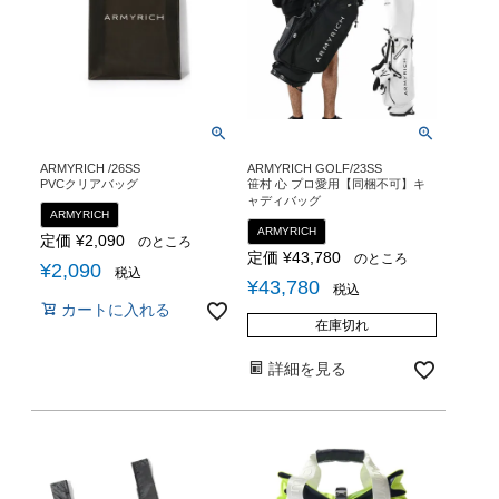
ARMYRICH /26SS
ARMYRICH GOLF/23SS
PVCクリアバッグ
笹村 心 プロ愛用【同梱不可】キ
ャディバッグ
ARMYRICH
ARMYRICH
定価
¥
2,090
のところ
定価
¥
43,780
のところ
¥
2,090
税込
¥
43,780
税込
カートに入れる
在庫切れ
詳細を見る