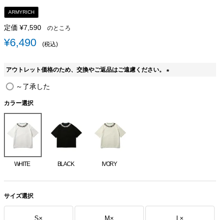
ARMYRICH
定価
¥
7,590
のところ
¥
6,490
税込
アウトレット価格のため、交換やご返品はご遠慮ください。
(
～了承した
必
須
カラー選択
)
WHITE
BLACK
IVORY
サイズ選択
S
×
M
×
L
×