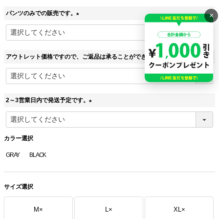
パンツのみでの販売です。
×
(
必
須
)
アウトレット価格ですので、ご返品は承ることができません。
(
必
須
)
2～3営業日内で発送予定です。
(
必
須
カラー選択
)
GRAY
BLACK
サイズ選択
M
×
L
×
XL
×