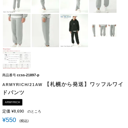
商品番号
ccss-21897-p
【札幌から発送】ワッフルワイ
ARMYRICH/21AW
ドパンツ
ARMYRICH
定価
¥
8,690
のところ
¥
550
税込