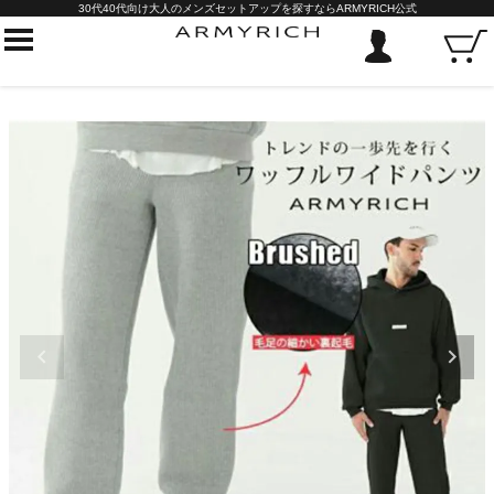
30代40代向け大人のメンズセットアップを探すならARMYRICH公式