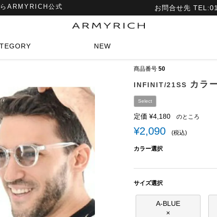
ARMYRICH公式
お問合せ先 TEL:011
ATEGORY
NEW
商品番号
50
カラ
INFINIT/21SS
Select
定価
¥
4,180
のところ
¥
2,090
税込
カラー選択
サイズ選択
A-BLUE
×