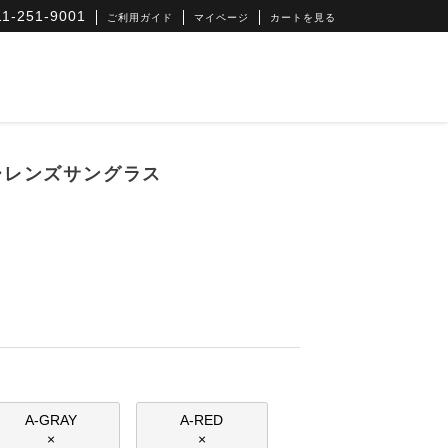
-251-9001
ご利用ガイド
マイページ
カートを見る
ーレンズサングラス
A-GRAY
A-RED
×
×