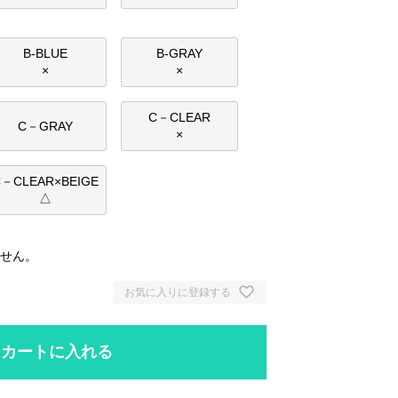
B-BLUE
B-GRAY
×
×
C－CLEAR
C－GRAY
×
C－CLEAR×BEIGE
△
せん。
お気に入りに登録する
カートに入れる