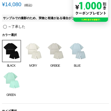
¥
14,080
税込
サンプルでの撮影のため、実物と相違がある場合がございます。
(
～了承した
必
須
カラー選択
)
BLACK
IVORY
GREIGE
BLUE
GREEN