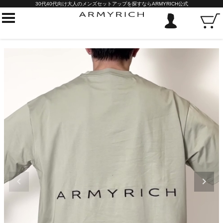
30代40代向け大人のメンズセットアップを探すならARMYRICH公式