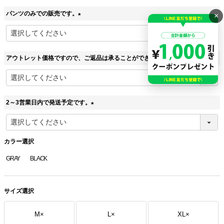
パンツのみでの販売です。
×
(
必
須
)
アウトレット価格ですので、ご返品は承ることができません。
(
必
須
)
2～3営業日内で発送予定です。
(
必
須
カラー選択
)
GRAY
BLACK
サイズ選択
M
×
L
×
XL
×