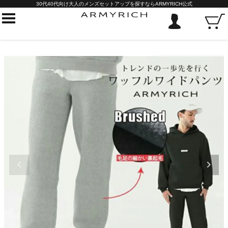
30代40代向け大人のメンズセットアップを探すならARMYRICH公式