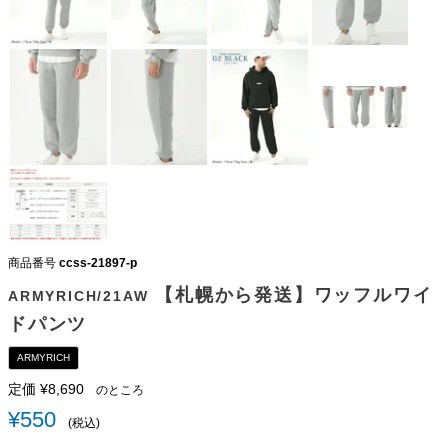
商品番号
ccss-21897-p
【札幌から発送】ワッフルワイ
ARMYRICH/21AW
ドパンツ
ARMYRICH
定価
¥
8,690
のところ
¥
550
税込