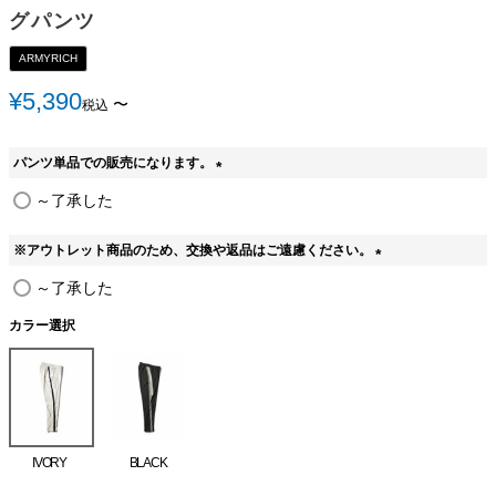
グパンツ
ARMYRICH
¥
5,390
〜
税込
パンツ単品での販売になります。
(
～了承した
必
須
※アウトレット商品のため、交換や返品はご遠慮ください。
)
(
～了承した
必
須
カラー選択
)
IVORY
BLACK